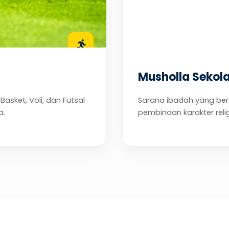
Musholla Sekol
asket, Voli, dan Futsal
Sarana ibadah yang be
a.
pembinaan karakter reli