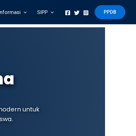
Informasi
SIPP
PPDB
na
 modern untuk
swa.